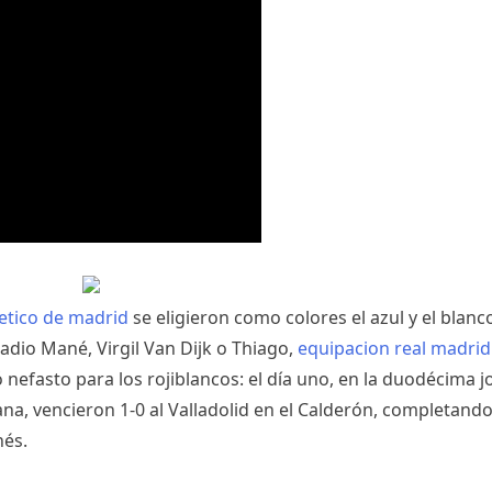
letico de madrid
se eligieron como colores el azul y el blanco
dio Mané, Virgil Van Dijk o Thiago,
equipacion real madrid
 nefasto para los rojiblancos: el día uno, en la duodécima 
na, vencieron 1-0 al Valladolid en el Calderón, completando
nés.