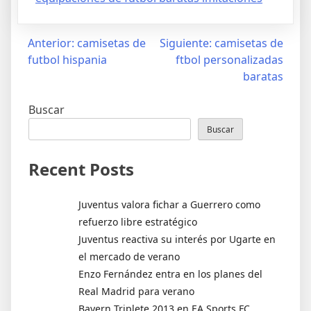
Navegación
Anterior:
camisetas de
Siguiente:
camisetas de
futbol hispania
ftbol personalizadas
de
baratas
entradas
Buscar
Buscar
Recent Posts
Juventus valora fichar a Guerrero como
refuerzo libre estratégico
Juventus reactiva su interés por Ugarte en
el mercado de verano
Enzo Fernández entra en los planes del
Real Madrid para verano
Bayern Triplete 2013 en EA Sports FC