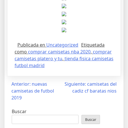
Publicada en
Uncategorized
Etiquetada
como
comprar camisetas nba 2020
,
comprar
camisetas platero y tu
,
tienda fisica camisetas
futbol madrid
Navegación
Anterior:
nuevas
Siguiente:
camisetas del
camisetas de futbol
cadiz cf baratas nios
de
2019
entradas
Buscar
Buscar