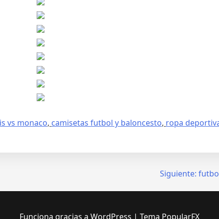
is vs monaco
,
camisetas futbol y baloncesto
,
ropa deportiv
Siguiente:
futbo
Funciona gracias a WordPress
|
Tema PopularFX