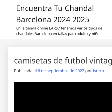
Saltar
Encuentra Tu Chandal
al
contenido
Barcelona 2024 2025
En la tienda online LARS7 tenemos varios tipos de
chandales Barcelona en tallas para adulto y niño.
camisetas de futbol vinta
Publicada el
6 de septiembre de 2022
por
istern