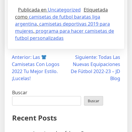
Publicada en
Uncategorized
Etiquetada
como
camisetas de futbol baratas liga
argentina
,
camisetas deportivas 2019 para
mujeres
,
programa para hacer camisetas de
futbol personalizadas
Navegación
Anterior:
Las
Siguiente:
Todas Las
Camisetas Con Logos
Nuevas Equipaciones
de
2022 Tu Mejor Estilo.
De Fútbol 2022-23 – JD
entradas
¡Lucelas!
Blog
Buscar
Buscar
Recent Posts