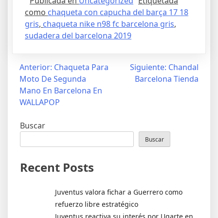
Publicada en
Uncategorized
Etiquetada
como
chaqueta con capucha del barça 17 18
gris
,
chaqueta nike n98 fc barcelona gris
,
sudadera del barcelona 2019
Navegación
Anterior:
Chaqueta Para
Siguiente:
Chandal
Moto De Segunda
Barcelona Tienda
de
Mano En Barcelona En
entradas
WALLAPOP
Buscar
Buscar
Recent Posts
Juventus valora fichar a Guerrero como
refuerzo libre estratégico
Juventus reactiva su interés por Ugarte en