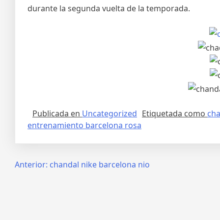
durante la segunda vuelta de la temporada.
Publicada en
Uncategorized
Etiquetada como
cha
entrenamiento barcelona rosa
Navegación
Anterior:
chandal nike barcelona nio
de
entradas