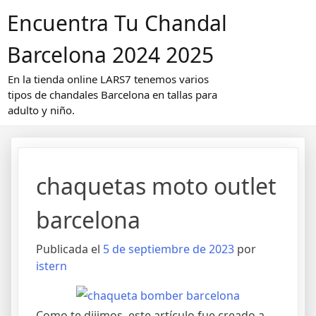
Saltar
Encuentra Tu Chandal
al
contenido
Barcelona 2024 2025
En la tienda online LARS7 tenemos varios
tipos de chandales Barcelona en tallas para
adulto y niño.
chaquetas moto outlet
barcelona
Publicada el
5 de septiembre de 2023
por
istern
Como te dijimos, este artículo fue creado a