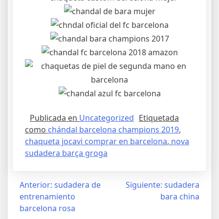
Publicada en
Uncategorized
Etiquetada
como
chándal barcelona champions 2019
,
chaqueta jocavi comprar en barcelona
,
nova
sudadera barça groga
Navegación
Anterior:
sudadera de
Siguiente:
sudadera
entrenamiento
bara china
de
barcelona rosa