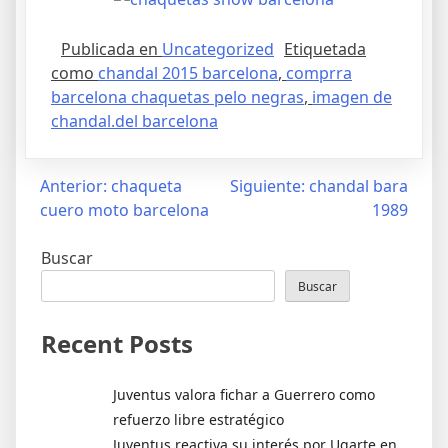
Publicada en
Uncategorized
Etiquetada
como
chandal 2015 barcelona
,
comprra
barcelona chaquetas pelo negras
,
imagen de
chandal.del barcelona
Navegación
Anterior:
chaqueta
Siguiente:
chandal bara
cuero moto barcelona
1989
de
entradas
Buscar
Buscar
Recent Posts
Juventus valora fichar a Guerrero como
refuerzo libre estratégico
Juventus reactiva su interés por Ugarte en