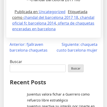
Publicada en
Uncategorized
Etiquetada
como
chandal del barcelona 2017 18
,
chandal
oficial fc barcelona 2014
,
oferta de chaquetas
enceradas en barcelona
Navegación
Anterior:
fjallraven
Siguiente:
chaqueta
barcelona chaquetas
custo barcelona mujer
de
entradas
Buscar
Buscar
Recent Posts
Juventus valora fichar a Guerrero como
refuerzo libre estratégico
Juventus reactiva su interés por Ugarte en