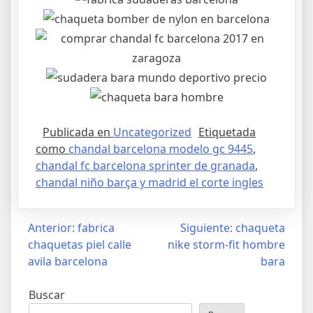
Publicada en
Uncategorized
Etiquetada
como
chandal barcelona modelo gc 9445
,
chandal fc barcelona sprinter de granada
,
chandal niño barça y madrid el corte ingles
Navegación
Anterior:
fabrica
Siguiente:
chaqueta
chaquetas piel calle
nike storm-fit hombre
de
avila barcelona
bara
entradas
Buscar