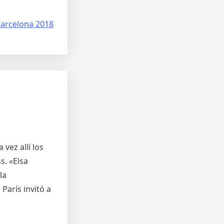
 barcelona 2018
vez allí los
s. «Elsa
la
 París invitó a