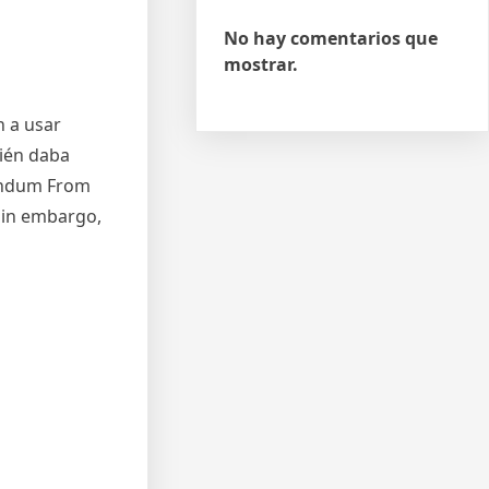
No hay comentarios que
mostrar.
n a usar
bién daba
randum From
 sin embargo,