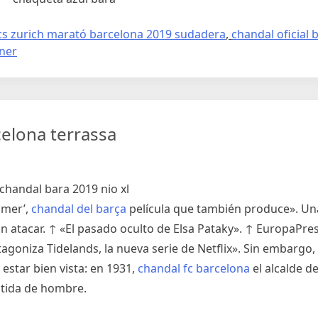
cs zurich marató barcelona 2019 sudadera
,
chandal oficial
nner
elona terrassa
mmer’,
chandal del barça
película que también produce». Una 
 atacar. ↑ «El pasado oculto de Elsa Pataky». ↑ EuropaPres
agoniza Tidelands, la nueva serie de Netflix». Sin embargo, 
estar bien vista: en 1931,
chandal fc barcelona
el alcalde de
estida de hombre.