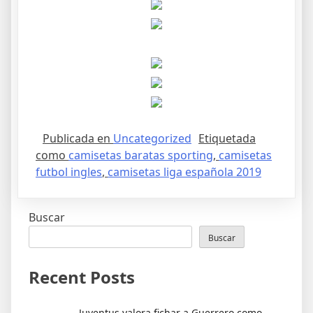
Publicada en
Uncategorized
Etiquetada
como
camisetas baratas sporting
,
camisetas
futbol ingles
,
camisetas liga española 2019
Buscar
Buscar
Recent Posts
Juventus valora fichar a Guerrero como