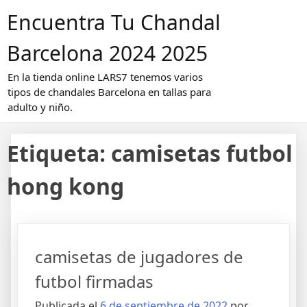
Saltar
Encuentra Tu Chandal
al
contenido
Barcelona 2024 2025
En la tienda online LARS7 tenemos varios
tipos de chandales Barcelona en tallas para
adulto y niño.
Etiqueta:
camisetas futbol
hong kong
camisetas de jugadores de
futbol firmadas
Publicada el
6 de septiembre de 2022
por