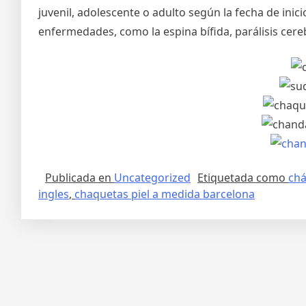
juvenil, adolescente o adulto según la fecha de ini
enfermedades, como la espina bífida, parálisis cereb
Publicada en
Uncategorized
Etiquetada como
chá
ingles
,
chaquetas piel a medida barcelona