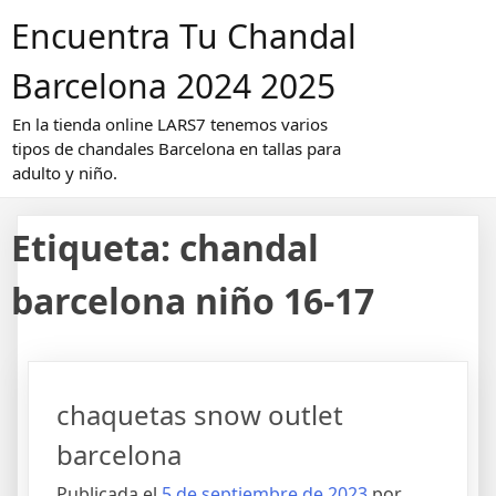
Saltar
Encuentra Tu Chandal
al
contenido
Barcelona 2024 2025
En la tienda online LARS7 tenemos varios
tipos de chandales Barcelona en tallas para
adulto y niño.
Etiqueta:
chandal
barcelona niño 16-17
chaquetas snow outlet
barcelona
Publicada el
5 de septiembre de 2023
por