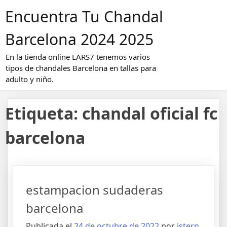
Saltar
Encuentra Tu Chandal
al
contenido
Barcelona 2024 2025
En la tienda online LARS7 tenemos varios
tipos de chandales Barcelona en tallas para
adulto y niño.
Etiqueta:
chandal oficial fc
barcelona
estampacion sudaderas
barcelona
Publicada el
24 de octubre de 2022
por
istern