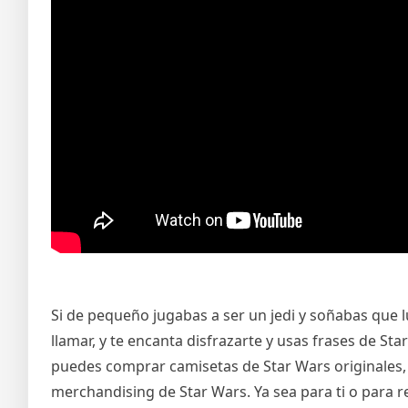
Si de pequeño jugabas a ser un jedi y soñabas que lu
llamar, y te encanta disfrazarte y usas frases de St
puedes comprar camisetas de Star Wars originales,
merchandising de Star Wars. Ya sea para ti o para r