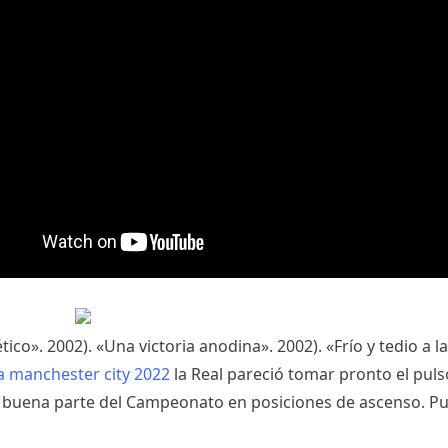
tico». 2002). «Una victoria anodina». 2002). «Frío y tedio a l
a manchester city 2022
la Real pareció tomar pronto el puls
e buena parte del Campeonato en posiciones de ascenso. P