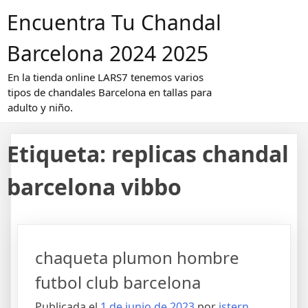
Saltar
Encuentra Tu Chandal
al
contenido
Barcelona 2024 2025
En la tienda online LARS7 tenemos varios
tipos de chandales Barcelona en tallas para
adulto y niño.
Etiqueta:
replicas chandal
barcelona vibbo
chaqueta plumon hombre
futbol club barcelona
Publicada el
1 de junio de 2023
por
istern