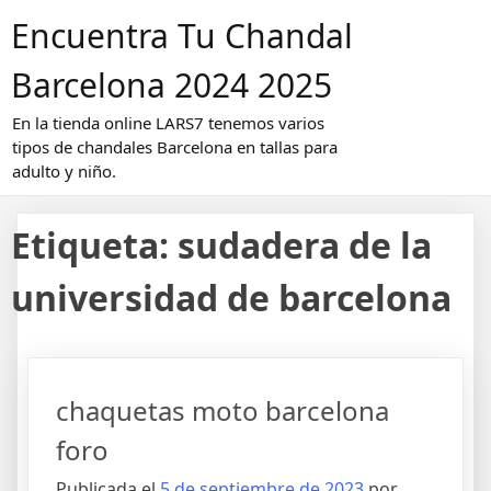
Saltar
Encuentra Tu Chandal
al
contenido
Barcelona 2024 2025
En la tienda online LARS7 tenemos varios
tipos de chandales Barcelona en tallas para
adulto y niño.
Etiqueta:
sudadera de la
universidad de barcelona
chaquetas moto barcelona
foro
Publicada el
5 de septiembre de 2023
por