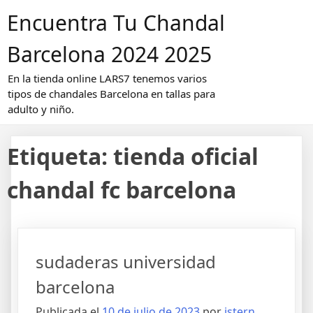
Saltar
Encuentra Tu Chandal
al
contenido
Barcelona 2024 2025
En la tienda online LARS7 tenemos varios
tipos de chandales Barcelona en tallas para
adulto y niño.
Etiqueta:
tienda oficial
chandal fc barcelona
sudaderas universidad
barcelona
Publicada el
10 de julio de 2023
por
istern