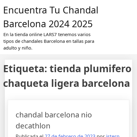
Saltar
Encuentra Tu Chandal
al
contenido
Barcelona 2024 2025
En la tienda online LARS7 tenemos varios
tipos de chandales Barcelona en tallas para
adulto y niño.
Etiqueta:
tienda plumifero
chaqueta ligera barcelona
chandal barcelona nio
decathlon
Publicada el
27 de febrero de 2023
por
istern