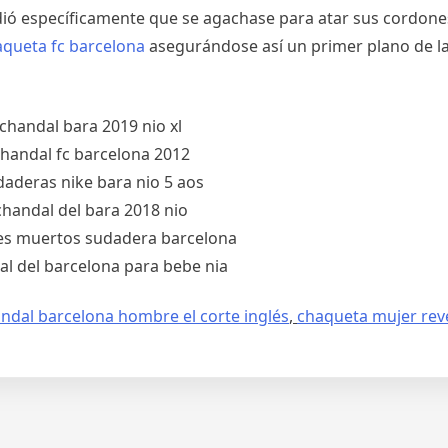
idió específicamente que se agachase para atar sus cordone
aqueta fc barcelona
asegurándose así un primer plano de l
ndal barcelona hombre el corte inglés
,
chaqueta mujer rev