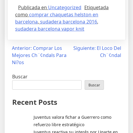
Publicada en
Uncategorized
Etiquetada
como
comprar chaquetas helston en
barcelona
,
sudadera barcelona 2016
,
sudadera barcelona vapor knit
Navegación
Anterior:
Comprar Los
Siguiente:
El Loco Del
Mejores Ch¨¢ndals Para
Ch¨¢ndal
de
Ni?os
entradas
Buscar
Buscar
Recent Posts
Juventus valora fichar a Guerrero como
refuerzo libre estratégico
Juventus reactiva su interés por Ugarte en