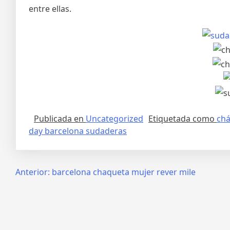
entre ellas.
Publicada en
Uncategorized
Etiquetada como
chá
day barcelona sudaderas
Navegación
Anterior:
barcelona chaqueta mujer rever mile
de
entradas