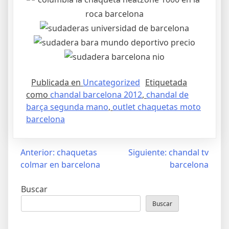
Publicada en
Uncategorized
Etiquetada
como
chandal barcelona 2012
,
chandal de
barça segunda mano
,
outlet chaquetas moto
barcelona
Navegación
Anterior:
chaquetas
Siguiente:
chandal tv
colmar en barcelona
barcelona
de
entradas
Buscar
Buscar