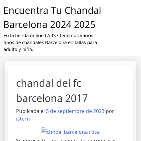
Saltar
Encuentra Tu Chandal
al
contenido
Barcelona 2024 2025
En la tienda online LARS7 tenemos varios
tipos de chandales Barcelona en tallas para
adulto y niño.
chandal del fc
barcelona 2017
Publicada el
5 de septiembre de 2023
por
istern
Si ingresaste a esta página es porque eres