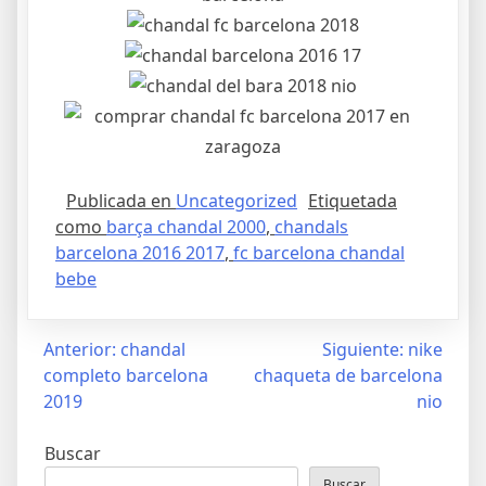
Publicada en
Uncategorized
Etiquetada
como
barça chandal 2000
,
chandals
barcelona 2016 2017
,
fc barcelona chandal
bebe
Navegación
Anterior:
chandal
Siguiente:
nike
completo barcelona
chaqueta de barcelona
de
2019
nio
entradas
Buscar
Buscar